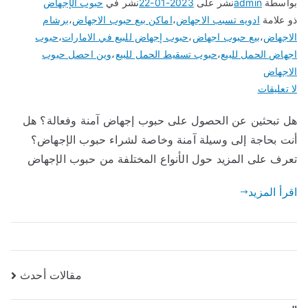
بواسطة
admin
نشر على
2023-01-22
نشر في
حبوب الإجهاض
ذو علامة
ادويه تسبب الاجهاض
،
اماكن بيع حبوب الاجهاض
،
برشام
الاجهاض
،
بيع حبوب اجهاض
،
حبوب إجهاض للبيع في الامارات
،
حبوب
اجهاض الحمل للبيع
،
حبوب تسقيط الحمل للبيع
،
وين احصل حبوب
الاجهاض
على
لا تعليقات
حبوب
هل تبحثين عن الحصول على حبوب إجهاض آمنة وفعالة؟ هل
إجهاض
أنت بحاجة إلى وسيلة آمنة وخاصة لشراء حبوب الإجهاض؟
للبيع
في
تعرف على المزيد حول الأنواع المختلفة من حبوب الإجهاض
الامارات
اقرأ المزيد
والسعودية
:كل
ما
تحتاج
إلى
مقالات أحدث
تصفّح
معرفته