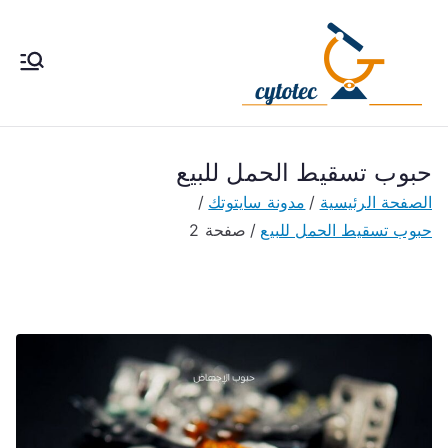
خطى
لى
لمحتوى
cytotec
سايتوتك 200 حبوب إجهاض
الحمل ، طريقة استخدام سا
pills
يتوتك تحت إشراف طبى فى
مصر والكويت والسعودية
حبوب تسقيط الحمل للبيع
والأمارات
الصفحة الرئيسية
مدونة سايتوتك
حبوب تسقيط الحمل للبيع
صفحة 2