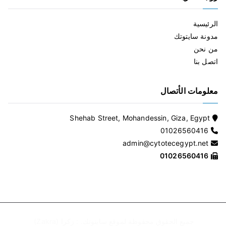
الرئيسية
مدونة سايتوتك
من نحن
اتصل بنا
معلومات الأتصال
Shehab Street, Mohandessin, Giza, Egypt
01026560416
admin@cytotecegypt.net
01026560416
جميع الحقوق محفوظة لموقع
سايتوتك
. :
زكرا (Zakra)