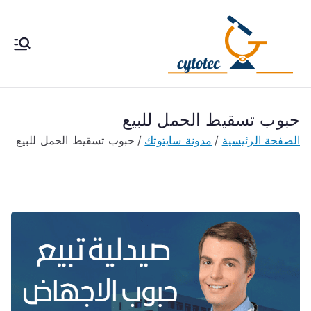
خطى
لى
لمحتوى
cytotec
سايتوتك 200 حبوب إجهاض
الحمل ، طريقة استخدام سا
pills
يتوتك تحت إشراف طبى فى
مصر والكويت والسعودية
حبوب تسقيط الحمل للبيع
والأمارات
الصفحة الرئيسية
مدونة سايتوتك
حبوب تسقيط الحمل للبيع