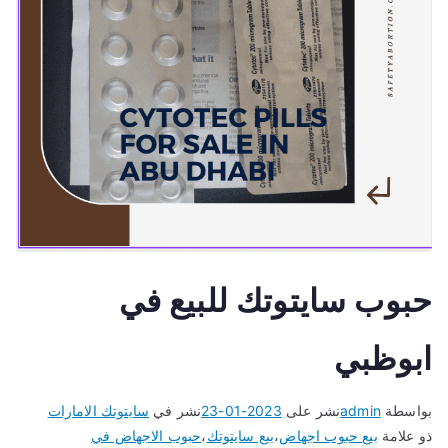
حبوب سايتوتك للبيع في
ابوظبي
بواسطة
admin
نشر على
2023-01-23
نشر في
سايتوتك الامارات
ذو علامة
بيع حبوب اجهاض
،
بيع سايتوتك
،
حبوب الاجهاض في