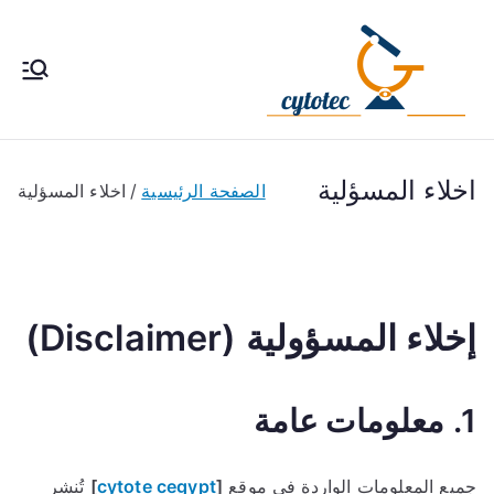
خطى
لى
لمحتوى
cytotec
سايتوتك 200 حبوب إجهاض
الحمل ، طريقة استخدام سا
pills
يتوتك تحت إشراف طبى فى
مصر والكويت والسعودية
اخلاء المسؤلية
الصفحة الرئيسية
اخلاء المسؤلية
والأمارات
إخلاء المسؤولية (Disclaimer)
1. معلومات عامة
جميع المعلومات الواردة في موقع
[
cytote cegypt
]
تُنشر