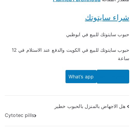
شراء سايتوتك
حبوب سايتوتك للبيع في ابوظبي
حبوب سايتوتك للبيع في الكويت والدفع عند الاستلام في 12
ساعة
What’s app
call us now
هل الاجهاض بالمنزل بالحبوب خطير
تصفّح
Cytotec pills
المقالات