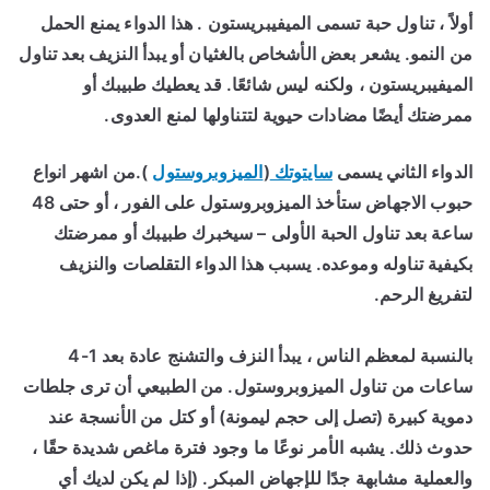
أولاً ، تناول حبة تسمى الميفيبريستون . هذا الدواء يمنع الحمل
من النمو. يشعر بعض الأشخاص بالغثيان أو يبدأ النزيف بعد تناول
الميفيبريستون ، ولكنه ليس شائعًا. قد يعطيك طبيبك أو
ممرضتك أيضًا مضادات حيوية لتتناولها لمنع العدوى.
الدواء الثاني يسمى
سايتوتك
(
الميزوبروستول
).من اشهر انواع
حبوب الاجهاض ستأخذ الميزوبروستول على الفور ، أو حتى 48
ساعة بعد تناول الحبة الأولى – سيخبرك طبيبك أو ممرضتك
بكيفية تناوله وموعده. يسبب هذا الدواء التقلصات والنزيف
لتفريغ الرحم.
بالنسبة لمعظم الناس ، يبدأ النزف والتشنج عادة بعد 1-4
ساعات من تناول الميزوبروستول. من الطبيعي أن ترى جلطات
دموية كبيرة (تصل إلى حجم ليمونة) أو كتل من الأنسجة عند
حدوث ذلك. يشبه الأمر نوعًا ما وجود فترة ماغص شديدة حقًا ،
والعملية مشابهة جدًا للإجهاض المبكر. (إذا لم يكن لديك أي