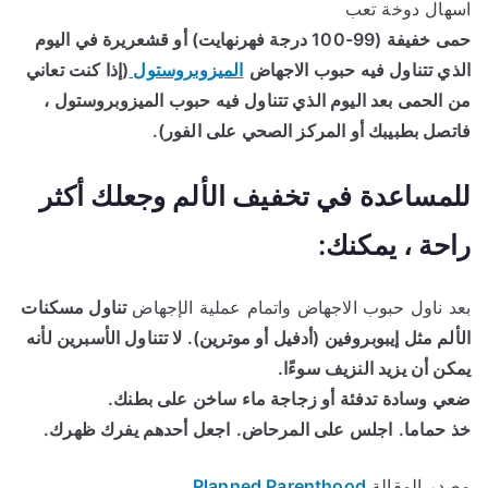
اسهال دوخة تعب
حمى خفيفة (99-100 درجة فهرنهايت) أو قشعريرة في اليوم
الذي تتناول فيه حبوب الاجهاض
الميزوبروستول
(إذا كنت تعاني
من الحمى بعد اليوم الذي تتناول فيه حبوب الميزوبروستول ،
فاتصل بطبيبك أو المركز الصحي على الفور).
للمساعدة في تخفيف الألم وجعلك أكثر
راحة ، يمكنك:
بعد ناول حبوب الاجهاض واتمام عملية الإجهاض
تناول مسكنات
الألم مثل إيبوبروفين (أدفيل أو موترين). لا تتناول الأسبرين لأنه
يمكن أن يزيد النزيف سوءًا.
ضعي وسادة تدفئة أو زجاجة ماء ساخن على بطنك.
خذ حماما.
اجلس على المرحاض.
اجعل أحدهم يفرك ظهرك.
مصدر المقالة
Planned Parenthood