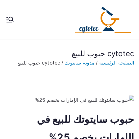
خطى
لى
لمحتوى
cytotec
سايتوتك 200 حبوب إجهاض
الحمل ، طريقة استخدام سا
pills
يتوتك تحت إشراف طبى فى
مصر والكويت والسعودية
cytotec حبوب للبيع
والأمارات
الصفحة الرئيسية
مدونة سايتوتك
cytotec حبوب للبيع
حبوب سايتوتك للبيع في
الإمارات بخصم 25%