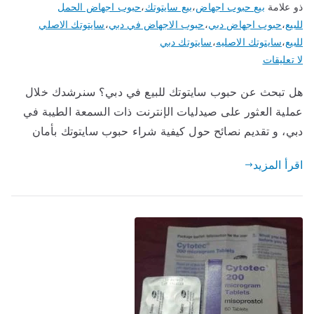
ذو علامة
بيع حبوب اجهاض
،
بيع سايتوتك
،
حبوب اجهاض الحمل
للبيع
،
حبوب اجهاض دبي
،
حبوب الاجهاض في دبي
،
سايتوتك الاصلي
للبيع
،
سايتوتك الاصليه
،
سايتوتك دبي
على
لا تعليقات
حبوب
هل تبحث عن حبوب سايتوتك للبيع في دبي؟ سنرشدك خلال
سايتوتك
عملية العثور على صيدليات الإنترنت ذات السمعة الطيبة في
للبيع
في
دبي، و تقديم نصائح حول كيفية شراء حبوب سايتوتك بأمان
دبي
اقرأ المزيد
بخصم
25%