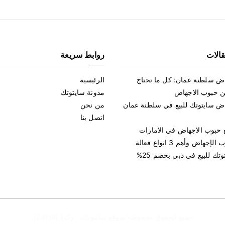
الات
روابط سريعة
ض سلطنة عمان: كل ما تحتاج
الرئيسية
ن حبوب الاجهاض
مدونة سايتوتك
ض سايتوتك للبيع في سلطنة عمان
من نحن
اتصل بنا
ع حبوب الاجهاض في الامارات
جهاض وأهم 3 انواع فعالة
تك للبيع في دبي بخصم 25%
جميع الحقوق محفوظة لموقع
سايتوتك
. :
زكرا (Zakra)