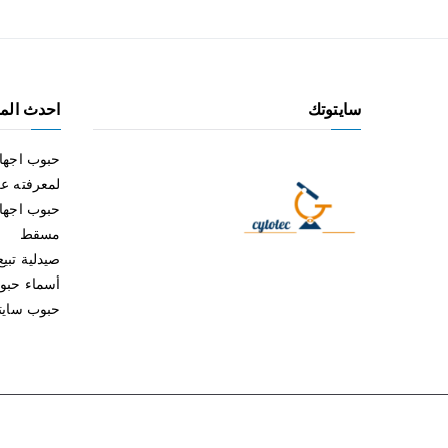
سايتوتك
احدث المق
حبوب اجها
لمعرفته ع
حبوب اجها
مسقط
صيدلية تبي
أسماء حبوب الإ
حبوب سايتو