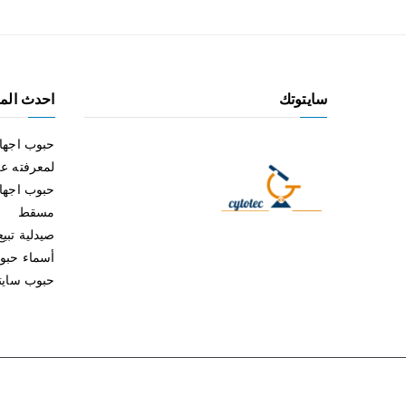
سايتوتك
احدث المق
حبوب اجها
لمعرفته ع
حبوب اجها
مسقط
صيدلية تبي
أسماء حبوب الإ
حبوب سايتو