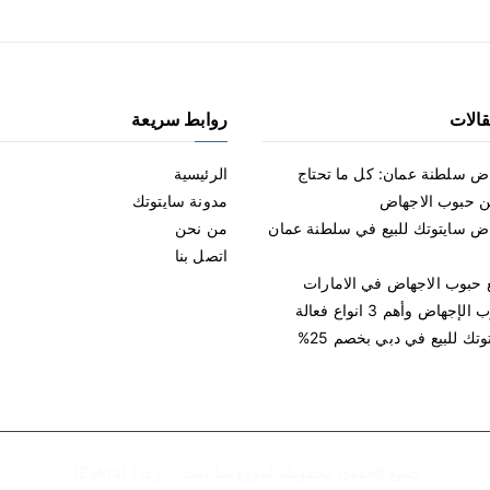
الات
روابط سريعة
ض سلطنة عمان: كل ما تحتاج
الرئيسية
ن حبوب الاجهاض
مدونة سايتوتك
ض سايتوتك للبيع في سلطنة عمان
من نحن
اتصل بنا
ع حبوب الاجهاض في الامارات
جهاض وأهم 3 انواع فعالة
تك للبيع في دبي بخصم 25%
جميع الحقوق محفوظة لموقع
سايتوتك
. :
زكرا (Zakra)