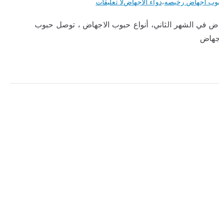
على
وب اجهاض رخيصه
،
دواء الاجهاض
لا تعليقات
حبوب
ض في الشهر الثاني، أنواع حبوب الاجهاض ، توصل حبوب
الإجهاض
اجهاض
وطريقة
استخدام
حبوب
سايتوتك
2023