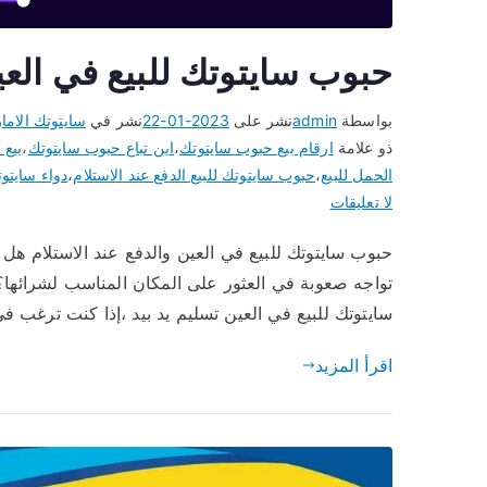
حبوب سايتوتك للبيع في العي
بواسطة
admin
نشر على
2023-01-22
نشر في
سايتوتك الاما
ذو علامة
ارقام بيع حبوب سايتوتك
،
اين تباع حبوب سايتوتك
،
بيع
الحمل للبيع
،
حبوب سايتوتك للبيع الدفع عند الاستلام
،
دواء سايتوت
على
لا تعليقات
حبوب
سايتوتك
تواجه صعوبة في العثور على المكان المناسب لشرائها
للبيع
في
سايتوتك للبيع في العين تسليم يد بيد ،إذا كنت ترغب في شراء أقراص Cytotec لل
العين
اقرأ المزيد
تسليم
يد
بيد