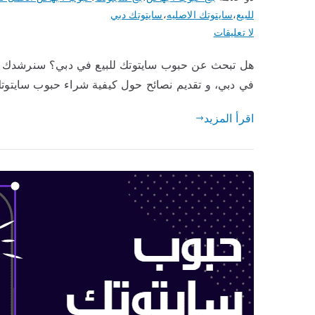
للبيع
،
سايتوتك الاصليه
،
سايتوتك دبي
على
لا تعليقات
حبوب
هل تبحث عن حبوب سايتوتك للبيع في دبي؟ سنرشدك خلا
سايتوتك
في دبي، و تقديم نصائح حول كيفية شراء حبوب سايتوتك
للبيع
في
اقرأ المزيد
دبي
بخصم
25%