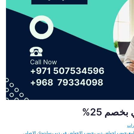
خصم 25%
رات
يع
،
حبوب اجهاض دبي
،
حبوب الاجهاض في دبي
،
سايتوتك الاصلي