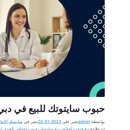
حبوب سايتوتك للبيع في دبي ب
بواسطة
admin
نشر على
2023-01-23
نشر في
سايتوتك الاما
ذو علامة
بيع حبوب اجهاض
،
بيع سايتوتك
،
حبوب اجهاض الحمل للب