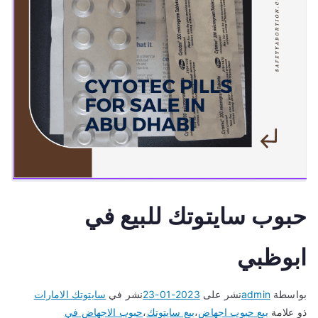
حبوب سايتوتك للبيع في
ابوظبي
بواسطة
admin
نشر على
2023-01-23
نشر في
سايتوتك الامارات
ذو علامة
بيع حبوب اجهاض
،
بيع سايتوتك
،
حبوب الاجهاض في