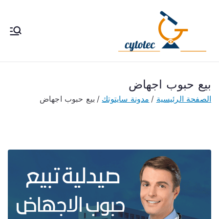
خطى
لى
لمحتوى
cytotec
سايتوتك 200 حبوب إجهاض
الحمل ، طريقة استخدام سا
pills
يتوتك تحت إشراف طبى فى
مصر والكويت والسعودية
بيع حبوب اجهاض
والأمارات
الصفحة الرئيسية
مدونة سايتوتك
بيع حبوب اجهاض