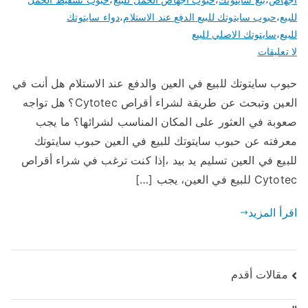
للبيع
،
حبوب سايتوتك للبيع الدفع عند الاستلام
،
دواء سايتوتك
للبيع
،
سايتوتك الاصلي للبيع
على
لا تعليقات
حبوب
حبوب سايتوتك للبيع في العين والدفع عند الاستلام هل أنت في
سايتوتك
العين وتبحث عن طريقة لشراء أقراص Cytotec؟ هل تواجه
للبيع
في
صعوبة في العثور على المكان المناسب لشرائها؟ ما يجب
العين
معرفته عن حبوب سايتوتك للبيع في العين حبوب سايتوتك
تسليم
للبيع في العين تسليم يد بيد ،إذا كنت ترغب في شراء أقراص
يد
Cytotec للبيع في العين، يجب […]
بيد
اقرأ المزيد
مقالات أقدم
تصفّح