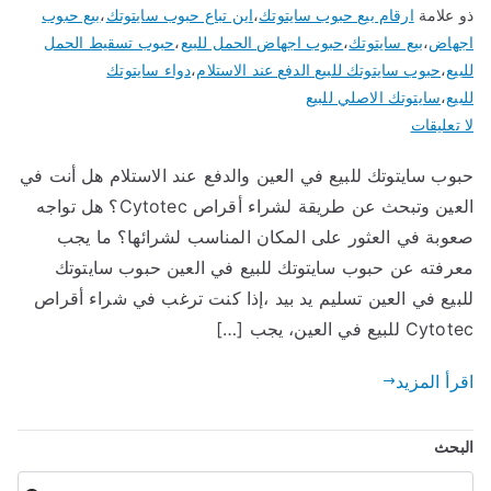
ذو علامة
ارقام بيع حبوب سايتوتك
،
اين تباع حبوب سايتوتك
،
بيع حبوب
اجهاض
،
بيع سايتوتك
،
حبوب اجهاض الحمل للبيع
،
حبوب تسقيط الحمل
للبيع
،
حبوب سايتوتك للبيع الدفع عند الاستلام
،
دواء سايتوتك
للبيع
،
سايتوتك الاصلي للبيع
على
لا تعليقات
حبوب
حبوب سايتوتك للبيع في العين والدفع عند الاستلام هل أنت في
سايتوتك
العين وتبحث عن طريقة لشراء أقراص Cytotec؟ هل تواجه
للبيع
في
صعوبة في العثور على المكان المناسب لشرائها؟ ما يجب
العين
معرفته عن حبوب سايتوتك للبيع في العين حبوب سايتوتك
تسليم
للبيع في العين تسليم يد بيد ،إذا كنت ترغب في شراء أقراص
يد
Cytotec للبيع في العين، يجب […]
بيد
اقرأ المزيد
البحث