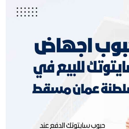
عن
حبوب
الاجهاض