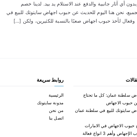
أي آثار جانبية والدفع عند الاستلام يد بيد. لدينا خصم
اجهاض
جميع، نحن هنا اليوم للحديث عن حبوب اجهاض سايتوتك للبيع في
سايتوتك
للبيع
عال لأخذ حبوب اجهاض صعبًا بالنسبة للكثيرين، ولكن […]
في
سلطنة
عمان
مسقط
الات
روابط سريعة
ض سلطنة عمان: كل ما تحتاج
الرئيسية
ن حبوب الاجهاض
مدونة سايتوتك
ض سايتوتك للبيع في سلطنة عمان
من نحن
اتصل بنا
ع حبوب الاجهاض في الامارات
جهاض وأهم 3 انواع فعالة