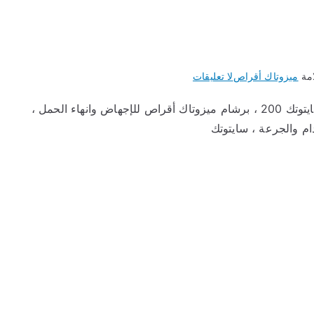
على
امة
ميزوتاك أقراص
لا تعليقات
ميزوتاك
ميزوتاك أقراص لعلاج قرحة المعدة وإجهاض الحمل |سايتوتك 200 ، برشام ميزوتاك أقراص للإجهاض وانهاء الحمل ،
أقراص