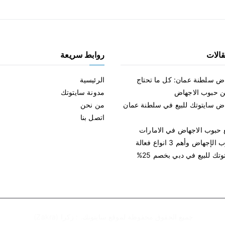
الات
روابط سريعة
ض سلطنة عمان: كل ما تحتاج
الرئيسية
ن حبوب الاجهاض
مدونة سايتوتك
ض سايتوتك للبيع في سلطنة عمان
من نحن
اتصل بنا
ع حبوب الاجهاض في الامارات
جهاض وأهم 3 انواع فعالة
تك للبيع في دبي بخصم 25%
جميع الحقوق محفوظة لموقع
سايتوتك
. :
زكرا (Zakra)