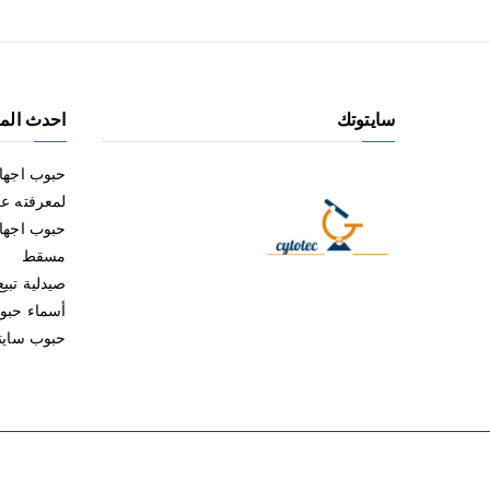
سايتوتك
احدث المق
حبوب اجها
لمعرفته ع
حبوب اجها
مسقط
صيدلية تبي
أسماء حبوب الإ
حبوب سايتو